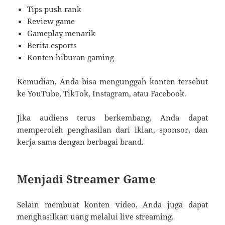
Tips push rank
Review game
Gameplay menarik
Berita esports
Konten hiburan gaming
Kemudian, Anda bisa mengunggah konten tersebut
ke YouTube, TikTok, Instagram, atau Facebook.
Jika audiens terus berkembang, Anda dapat
memperoleh penghasilan dari iklan, sponsor, dan
kerja sama dengan berbagai brand.
Menjadi Streamer Game
Selain membuat konten video, Anda juga dapat
menghasilkan uang melalui live streaming.