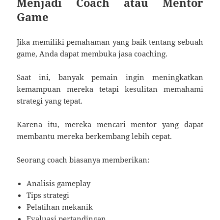
Menjadi Coach atau Mentor
Game
Jika memiliki pemahaman yang baik tentang sebuah
game, Anda dapat membuka jasa coaching.
Saat ini, banyak pemain ingin meningkatkan
kemampuan mereka tetapi kesulitan memahami
strategi yang tepat.
Karena itu, mereka mencari mentor yang dapat
membantu mereka berkembang lebih cepat.
Seorang coach biasanya memberikan:
Analisis gameplay
Tips strategi
Pelatihan mekanik
Evaluasi pertandingan