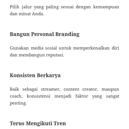
Pilih jalur yang paling sesuai dengan kemampuan
dan minat Anda.
Bangun Personal Branding
Gunakan media sosial untuk memperkenalkan diri
dan membangun reputasi.
Konsisten Berkarya
Baik sebagai streamer, content creator, maupun
coach, konsistensi menjadi faktor yang sangat
penting.
Terus Mengikuti Tren