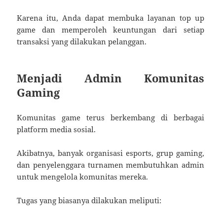
Karena itu, Anda dapat membuka layanan top up
game dan memperoleh keuntungan dari setiap
transaksi yang dilakukan pelanggan.
Menjadi Admin Komunitas
Gaming
Komunitas game terus berkembang di berbagai
platform media sosial.
Akibatnya, banyak organisasi esports, grup gaming,
dan penyelenggara turnamen membutuhkan admin
untuk mengelola komunitas mereka.
Tugas yang biasanya dilakukan meliputi: