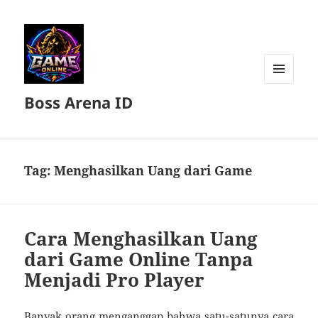
MENU
Boss Arena ID
DAN
WIDGET
Tag:
Menghasilkan Uang dari Game
Cara Menghasilkan Uang
dari Game Online Tanpa
Menjadi Pro Player
Banyak orang menganggap bahwa satu-satunya cara