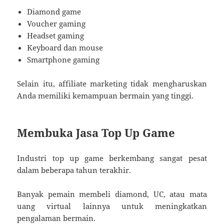
Diamond game
Voucher gaming
Headset gaming
Keyboard dan mouse
Smartphone gaming
Selain itu, affiliate marketing tidak mengharuskan
Anda memiliki kemampuan bermain yang tinggi.
Membuka Jasa Top Up Game
Industri top up game berkembang sangat pesat
dalam beberapa tahun terakhir.
Banyak pemain membeli diamond, UC, atau mata
uang virtual lainnya untuk meningkatkan
pengalaman bermain.