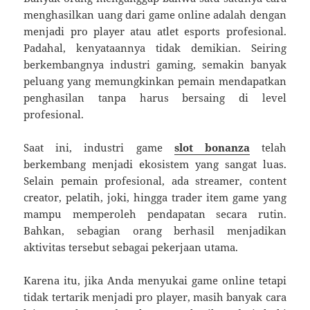
menghasilkan uang dari game online adalah dengan
menjadi pro player atau atlet esports profesional.
Padahal, kenyataannya tidak demikian. Seiring
berkembangnya industri gaming, semakin banyak
peluang yang memungkinkan pemain mendapatkan
penghasilan tanpa harus bersaing di level
profesional.
Saat ini, industri game
slot bonanza
telah
berkembang menjadi ekosistem yang sangat luas.
Selain pemain profesional, ada streamer, content
creator, pelatih, joki, hingga trader item game yang
mampu memperoleh pendapatan secara rutin.
Bahkan, sebagian orang berhasil menjadikan
aktivitas tersebut sebagai pekerjaan utama.
Karena itu, jika Anda menyukai game online tetapi
tidak tertarik menjadi pro player, masih banyak cara