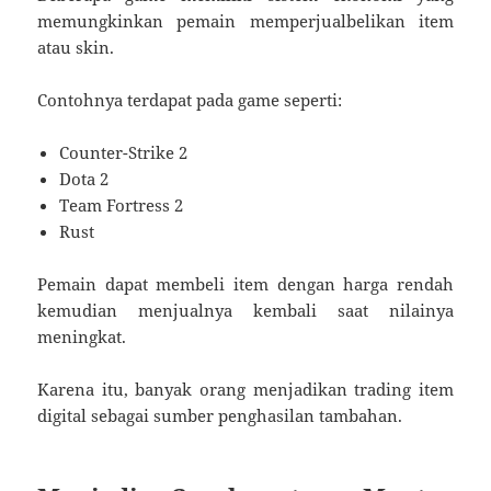
memungkinkan pemain memperjualbelikan item
atau skin.
Contohnya terdapat pada game seperti:
Counter-Strike 2
Dota 2
Team Fortress 2
Rust
Pemain dapat membeli item dengan harga rendah
kemudian menjualnya kembali saat nilainya
meningkat.
Karena itu, banyak orang menjadikan trading item
digital sebagai sumber penghasilan tambahan.