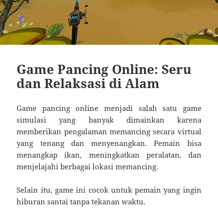
Game Pancing Online: Seru
dan Relaksasi di Alam
Game pancing online menjadi salah satu game
simulasi yang banyak dimainkan karena
memberikan pengalaman memancing secara virtual
yang tenang dan menyenangkan. Pemain bisa
menangkap ikan, meningkatkan peralatan, dan
menjelajahi berbagai lokasi memancing.
Selain itu, game ini cocok untuk pemain yang ingin
hiburan santai tanpa tekanan waktu.