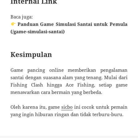
Internal Link
Baca juga:
Panduan Game Simulasi Santai untuk Pemula
(/game-simulasi-santai)
Kesimpulan
Game pancing online memberikan pengalaman
santai dengan suasana alam yang tenang. Mulai dari
Fishing Clash hingga Ace Fishing, setiap game
menawarkan cara bermain yang berbeda.
Oleh karena itu, game
sicbo
ini cocok untuk pemain
yang ingin hiburan ringan dan tidak terburu-buru.