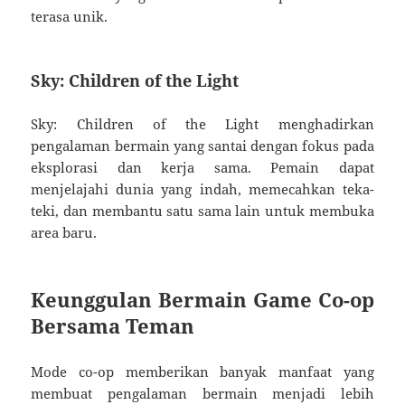
terasa unik.
Sky: Children of the Light
Sky: Children of the Light menghadirkan
pengalaman bermain yang santai dengan fokus pada
eksplorasi dan kerja sama. Pemain dapat
menjelajahi dunia yang indah, memecahkan teka-
teki, dan membantu satu sama lain untuk membuka
area baru.
Keunggulan Bermain Game Co-op
Bersama Teman
Mode co-op memberikan banyak manfaat yang
membuat pengalaman bermain menjadi lebih