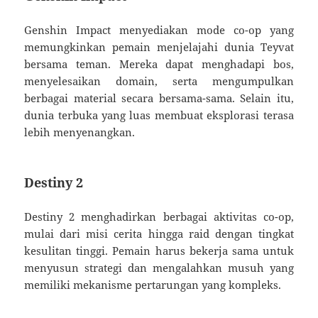
Genshin Impact menyediakan mode co-op yang
memungkinkan pemain menjelajahi dunia Teyvat
bersama teman. Mereka dapat menghadapi bos,
menyelesaikan domain, serta mengumpulkan
berbagai material secara bersama-sama. Selain itu,
dunia terbuka yang luas membuat eksplorasi terasa
lebih menyenangkan.
Destiny 2
Destiny 2 menghadirkan berbagai aktivitas co-op,
mulai dari misi cerita hingga raid dengan tingkat
kesulitan tinggi. Pemain harus bekerja sama untuk
menyusun strategi dan mengalahkan musuh yang
memiliki mekanisme pertarungan yang kompleks.