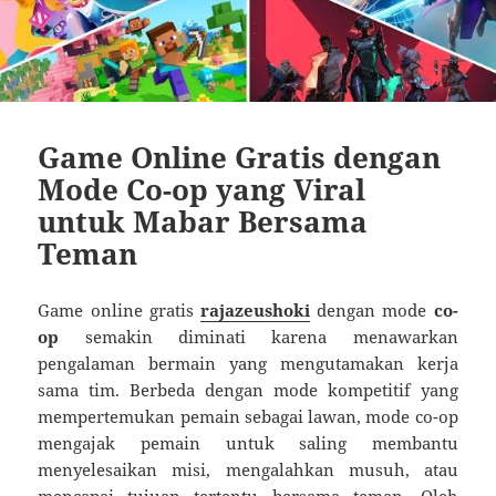
Game Online Gratis dengan
Mode Co-op yang Viral
untuk Mabar Bersama
Teman
Game online gratis
rajazeushoki
dengan mode
co-
op
semakin diminati karena menawarkan
pengalaman bermain yang mengutamakan kerja
sama tim. Berbeda dengan mode kompetitif yang
mempertemukan pemain sebagai lawan, mode co-op
mengajak pemain untuk saling membantu
menyelesaikan misi, mengalahkan musuh, atau
mencapai tujuan tertentu bersama teman. Oleh