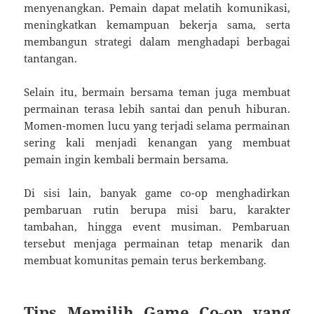
menyenangkan. Pemain dapat melatih komunikasi,
meningkatkan kemampuan bekerja sama, serta
membangun strategi dalam menghadapi berbagai
tantangan.
Selain itu, bermain bersama teman juga membuat
permainan terasa lebih santai dan penuh hiburan.
Momen-momen lucu yang terjadi selama permainan
sering kali menjadi kenangan yang membuat
pemain ingin kembali bermain bersama.
Di sisi lain, banyak game co-op menghadirkan
pembaruan rutin berupa misi baru, karakter
tambahan, hingga event musiman. Pembaruan
tersebut menjaga permainan tetap menarik dan
membuat komunitas pemain terus berkembang.
Tips Memilih Game Co-op yang